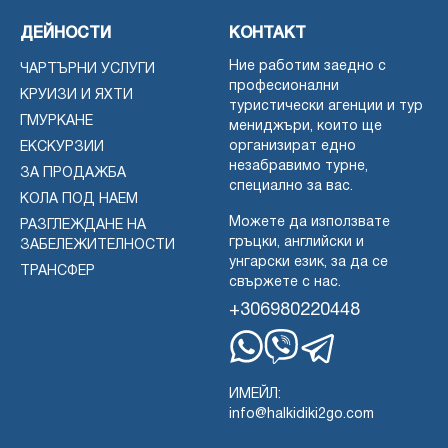
ДЕЙНОСТИ
КОНТАКТ
Ние работим заедно с
ЧАРТЪРНИ УСЛУГИ
професионални
КРУИЗИ И ЯХТИ
туристически агенции и тур
ГМУРКАНЕ
мениджъри, които ще
организират едно
ЕКСКУРЗИИ
незабравимо турне,
ЗА ПРОДАЖБА
специално за вас.
КОЛА ПОД НАЕМ
Можете да използвате
РАЗГЛЕЖДАНЕ НА
гръцки, английски и
ЗАБЕЛЕЖИТЕЛНОСТИ
унгарски език, за да се
ТРАНСФЕР
свържете с нас.
+306980220448
WhatsApp
Вайбър
Телеграма
ИМЕЙЛ:
info@halkidiki2go.com