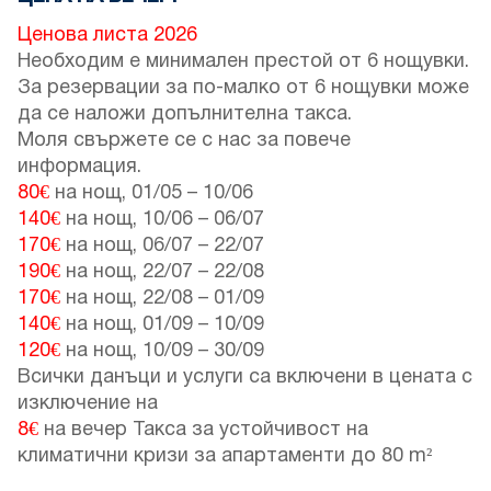
Ценова листа 2026
Необходим е минимален престой от 6 нощувки.
За резервации за по-малко от 6 нощувки може
да се наложи допълнителна такса.
Моля свържете се с нас за повече
информация.
80€
на нощ,
01/05
–
10/06
140€
на нощ,
10/06
–
06/07
170€
на нощ,
06/07
–
22/07
190€
на нощ,
22/07
–
22/08
170€
на нощ,
22/08
–
01/09
140€
на нощ,
01/09
–
10/09
120€
на нощ,
10/09
–
30/09
Всички данъци и услуги са включени в цената с
изключение на
8€
на вечер Такса за устойчивост на
климатични кризи за апартаменти до 80 m²