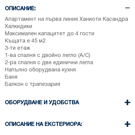
ОПИСАНИЕ:
Апартамент на първа линия Ханиоти Касандра
Халкидики
Максимален капацитет до 4 гости
Къщата е 45 м2
3-ти етаж
1-ва спалня с двойно легло (A/C)
2-ра спалня с две единични легла
Напълно оборудвана кухня
Баня
Балкон с трапезария
ОБОРУДВАНЕ И УДОБСТВА
Спално бельо и кърпи
Един Климатик
ОПИСАНИЕ НА ЕКСТЕРИОРА:
Телевизор с плосък екран