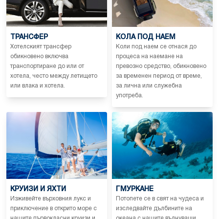
ТРАНСФЕР
КОЛА ПОД НАЕМ
Хотелският трансфер
Коли под наем се отнася до
обикновено включва
процеса на наемане на
транспортиране до или от
превозно средство, обикновено
хотела, често между летището
за временен период от време,
или влака и хотела.
за лична или служебна
употреба.
КРУИЗИ И ЯХТИ
ГМУРКАНЕ
Изживейте върховния лукс и
Потопете се в свят на чудеса и
приключение в открито море с
изследвайте дълбините на
нашите първокласни круизи и
океана с нашите вълнуващи