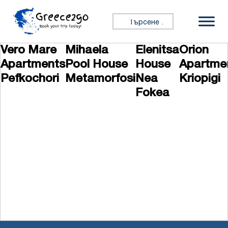
Премини към съдържанието
Търсене за:
Vero Mare
Mihaela
Elenitsa
Orion
Apartments
Pool House
House
Apartme
Pefkochori
Metamorfosi
Nea
Kriopigi
Fokea