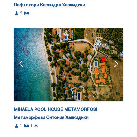
Пефкохори Касандра Халкидики
6
2
MIHAELA POOL HOUSE METAMORFOSI
Метаморфози Ситония Халкидики
4
1