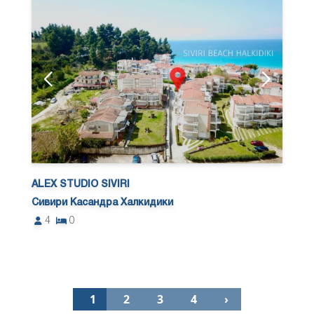
ALEX STUDIO SIVIRI
Сивири Касандра Халкидики
4
0
1
2
3
4
›