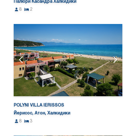
Палюри Касандра Халкидики
8
2
POLYNI VILLA IERISSOS
Йерисос, Атон, Халкидики
8
3