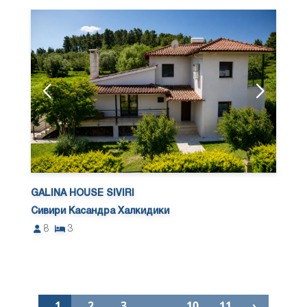
GALINA HOUSE SIVIRI
Сивири Касандра Халкидики
8
3
1
2
3
…
10
11
›