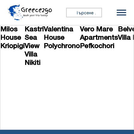
Премини към съдържанието
Търсене за:
Milos
Kastri
Valentina
Vero Mare
Belv
House
Sea
House
Apartments
Villa 
Kriopigi
View
Polychrono
Pefkochori
Villa
Nikiti