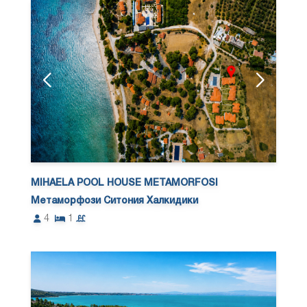
MIHAELA POOL HOUSE METAMORFOSI
Метаморфози Ситония Халкидики
4
1