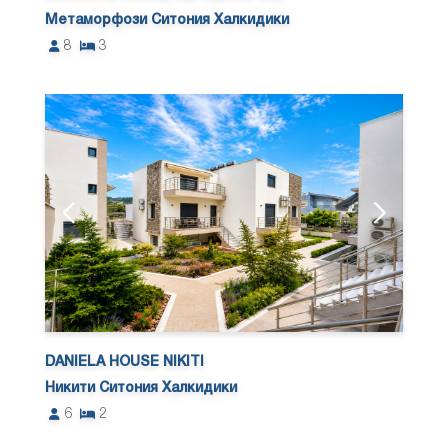
Метаморфози Ситония Халкидики
8
3
DANIELA HOUSE NIKITI
Никити Ситония Халкидики
6
2