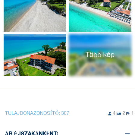
Több kép
TULAJDONAZONOSÍTÓ:
307
4
2
1
ÁR ÉJSZAKÁNKÉNT: