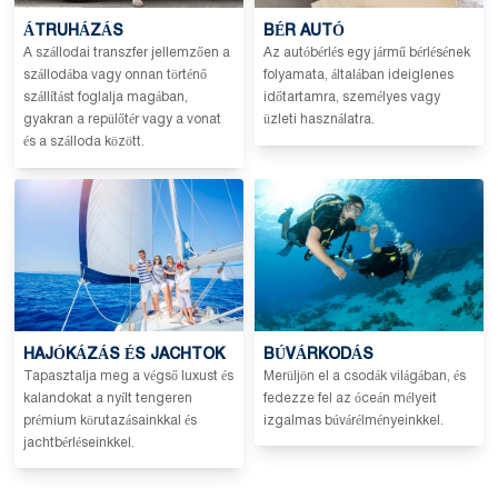
ÁTRUHÁZÁS
BÉR AUTÓ
A szállodai transzfer jellemzően a
Az autóbérlés egy jármű bérlésének
szállodába vagy onnan történő
folyamata, általában ideiglenes
szállítást foglalja magában,
időtartamra, személyes vagy
gyakran a repülőtér vagy a vonat
üzleti használatra.
és a szálloda között.
HAJÓKÁZÁS ÉS JACHTOK
BÚVÁRKODÁS
Tapasztalja meg a végső luxust és
Merüljön el a csodák világában, és
kalandokat a nyílt tengeren
fedezze fel az óceán mélyeit
prémium körutazásainkkal és
izgalmas búvárélményeinkkel.
jachtbérléseinkkel.