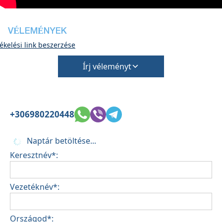
VÉLEMÉNYEK
ékelési link beszerzése
Írj véleményt
+306980220448
Naptár betöltése...
Keresztnév*:
Vezetéknév*:
Országod*: