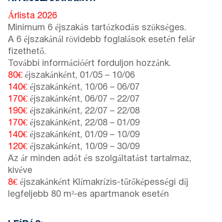
Árlista 2026
Minimum 6 éjszakás tartózkodás szükséges.
A 6 éjszakánál rövidebb foglalások esetén felár
fizethető.
További információért forduljon hozzánk.
80€
éjszakánként,
01/05
–
10/06
140€
éjszakánként,
10/06
–
06/07
170€
éjszakánként,
06/07
–
22/07
190€
éjszakánként,
22/07
–
22/08
170€
éjszakánként,
22/08
–
01/09
140€
éjszakánként,
01/09
–
10/09
120€
éjszakánként,
10/09
–
30/09
Az ár minden adót és szolgáltatást tartalmaz,
kivéve
8€
éjszakánként Klímakrízis-tűrőképességi díj
legfeljebb 80 m²-es apartmanok esetén