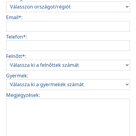
Email*:
Telefon*:
Felnőtt*:
Gyermek:
Megjegyzések: