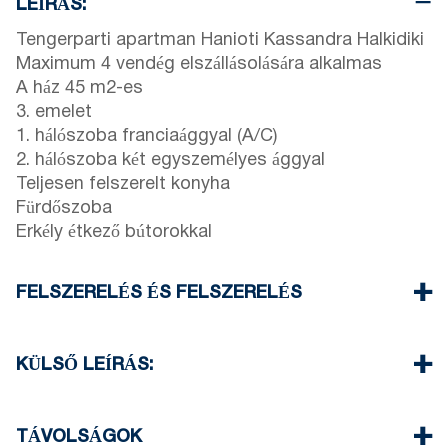
LEÍRÁS:
Tengerparti apartman Hanioti Kassandra Halkidiki
Maximum 4 vendég elszállásolására alkalmas
A ház 45 m2-es
3. emelet
1. hálószoba franciaággyal (A/C)
2. hálószoba két egyszemélyes ággyal
Teljesen felszerelt konyha
Fürdőszoba
Erkély étkező bútorokkal
FELSZERELÉS ÉS FELSZERELÉS
Ágynemű és törölköző
Egy klímaberendezés
KÜLSŐ LEÍRÁS:
Lapos kijelzőjű TV
Wi-Fi vezeték nélküli
Közkert
Mosógép
A ház vendégei számára egy parkolóhely áll
TÁVOLSÁGOK