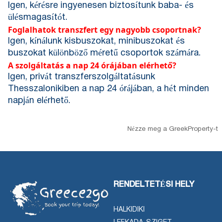
Igen, kérésre ingyenesen biztosítunk baba- és
ülésmagasítót.
Foglalhatok transzfert egy nagyobb csoportnak?
Igen, kínálunk kisbuszokat, minibuszokat és
buszokat különböző méretű csoportok számára.
A szolgáltatás a nap 24 órájában elérhető?
Igen, privát transzferszolgáltatásunk
Thesszalonikiben a nap 24 órájában, a hét minden
napján elérhető.
Nézze meg a GreekProperty-t
RENDELTETÉSI HELY
HALKIDIKI