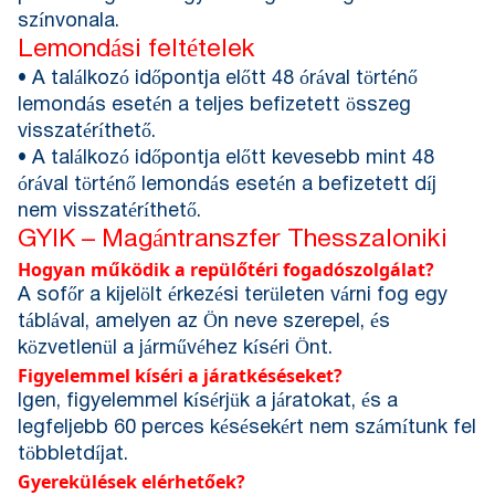
színvonala.
Lemondási feltételek
• A találkozó időpontja előtt 48 órával történő
lemondás esetén a teljes befizetett összeg
visszatéríthető.
• A találkozó időpontja előtt kevesebb mint 48
órával történő lemondás esetén a befizetett díj
nem visszatéríthető.
GYIK – Magántranszfer Thesszaloniki
Hogyan működik a repülőtéri fogadószolgálat?
A sofőr a kijelölt érkezési területen várni fog egy
táblával, amelyen az Ön neve szerepel, és
közvetlenül a járművéhez kíséri Önt.
Figyelemmel kíséri a járatkéséseket?
Igen, figyelemmel kísérjük a járatokat, és a
legfeljebb 60 perces késésekért nem számítunk fel
többletdíjat.
Gyerekülések elérhetőek?