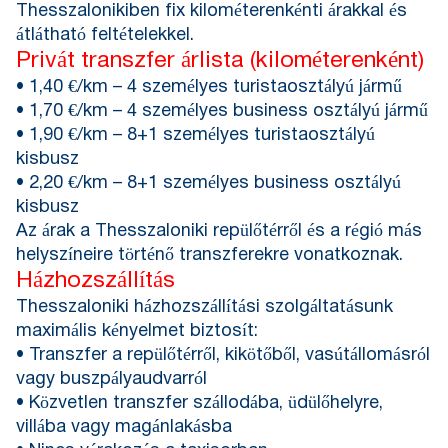
Thesszalonikiben fix kilométerenkénti árakkal és
átlátható feltételekkel.
Privát transzfer árlista (kilométerenként)
• 1,40 €/km – 4 személyes turistaosztályú jármű
• 1,70 €/km – 4 személyes business osztályú jármű
• 1,90 €/km – 8+1 személyes turistaosztályú
kisbusz
• 2,20 €/km – 8+1 személyes business osztályú
kisbusz
Az árak a Thesszaloniki repülőtérről és a régió más
helyszíneire történő transzferekre vonatkoznak.
Házhozszállítás
Thesszaloniki házhozszállítási szolgáltatásunk
maximális kényelmet biztosít:
• Transzfer a repülőtérről, kikötőből, vasútállomásról
vagy buszpályaudvarról
• Közvetlen transzfer szállodába, üdülőhelyre,
villába vagy magánlakásba