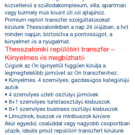
közvetlenül a szállodakomplexum, villa, apartman
vagy bármely más kívánt úti cél ajtajához.
Prémium reptéri transzfer szolgáltatásokat
kínálunk Thesszalonikiben a nap 24 órájában, a hét
minden napján, biztosítva a pontosságot, a
kényelmet és a nyugalmat.
Thesszaloniki repülőtéri transzfer –
Kényelmes és megbízható
Cégünk az Ön igényeitől függően kínálja a
legmegfelelőbb járművet az Ön transzferéhez:
• Kényelmes, 4 személyes, gazdaságos kategóriájú
autók
• 4 személyes üzleti osztályú járművek
• 8+1 személyes turistaosztályú kisbuszok
• 8+1 személyes business osztályú kisbuszok
• Limuzinok, buszok és minibuszok kérésre
Akár egyedül, családdal vagy nagyobb csoportban
utazik, ideális privát repülőtéri transzfert kínálunk