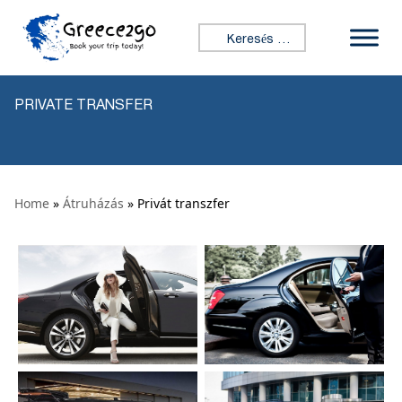
Ugrás a tartalomhoz
Keresés:
PRIVATE TRANSFER
Home
»
Átruházás
» Privát transzfer