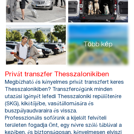
Több kép
Privát transzfer Thesszalonikiben
Megbízható és kényelmes privát transzfert keres
Thesszalonikiben? Transzfercégünk minden
utazási igényét lefedi Thesszaloniki repülőterére
(SKG), kikötőjébe, vasútállomására és
buszpályaudvaraira és vissza.
Professzionális sofőrünk a kijelölt felvételi
területen fogadja Önt, egy névre szóló táblával a
kezében, és biztonságosan, kényelmesen elviszi