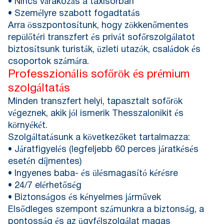
• Nincs várakozás a taxisorban
• Személyre szabott fogadtatás
Arra összpontosítunk, hogy zökkenőmentes
repülőtéri transzfert és privát sofőrszolgálatot
biztosítsunk turisták, üzleti utazók, családok és
csoportok számára.
Professzionális sofőrök és prémium
szolgáltatás
Minden transzfert helyi, tapasztalt sofőrök
végeznek, akik jól ismerik Thesszalonikit és
környékét.
Szolgáltatásunk a következőket tartalmazza:
• Járatfigyelés (legfeljebb 60 perces járatkésés
esetén díjmentes)
• Ingyenes baba- és ülésmagasító kérésre
• 24/7 elérhetőség
• Biztonságos és kényelmes járművek
Elsődleges szempont számunkra a biztonság, a
pontosság és az ügyfélszolgálat magas