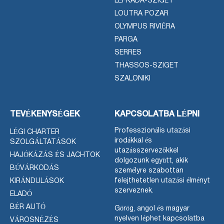
LEFKADA-SZIGET
LOUTRA POZAR
OLYMPUS RIVIÉRA
PARGA
SERRES
THASSOS-SZIGET
SZALONIKI
TEVÉKENYSÉGEK
KAPCSOLATBA LÉPNI
Professzionális utazási
LÉGI CHARTER
irodákkal és
SZOLGÁLTATÁSOK
utazásszervezőkkel
HAJÓKÁZÁS ÉS JACHTOK
dolgozunk együtt, akik
BÚVÁRKODÁS
személyre szabottan
felejthetetlen utazási élményt
KIRÁNDULÁSOK
szerveznek.
ELADÓ
BÉR AUTÓ
Görög, angol és magyar
nyelven léphet kapcsolatba
VÁROSNÉZÉS