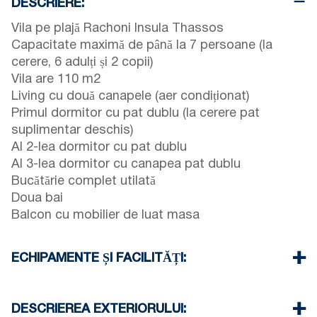
DESCRIERE:
Vila pe plajă Rachoni Insula Thassos
Capacitate maximă de până la 7 persoane (la
cerere, 6 adulți și 2 copii)
Vila are 110 m2
Living cu două canapele (aer condiționat)
Primul dormitor cu pat dublu (la cerere pat
suplimentar deschis)
Al 2-lea dormitor cu pat dublu
Al 3-lea dormitor cu canapea pat dublu
Bucătărie complet utilată
Doua bai
Balcon cu mobilier de luat masa
ECHIPAMENTE ȘI FACILITĂȚI:
Lenjerie de pat și prosoape
Două aparate de aer condiționat (unul sus și unul
DESCRIEREA EXTERIORULUI: