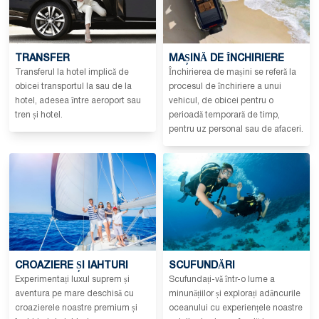
TRANSFER
MAȘINĂ DE ÎNCHIRIERE
Transferul la hotel implică de
Închirierea de mașini se referă la
obicei transportul la sau de la
procesul de închiriere a unui
hotel, adesea între aeroport sau
vehicul, de obicei pentru o
tren și hotel.
perioadă temporară de timp,
pentru uz personal sau de afaceri.
CROAZIERE ȘI IAHTURI
SCUFUNDĂRI
Experimentați luxul suprem și
Scufundați-vă într-o lume a
aventura pe mare deschisă cu
minunățiilor și explorați adâncurile
croazierele noastre premium și
oceanului cu experiențele noastre