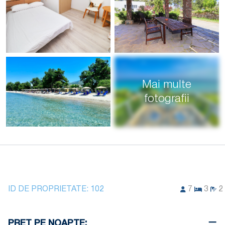
Mai multe
fotografii
ID DE PROPRIETATE:
102
7
3
2
PRET PE NOAPTE: