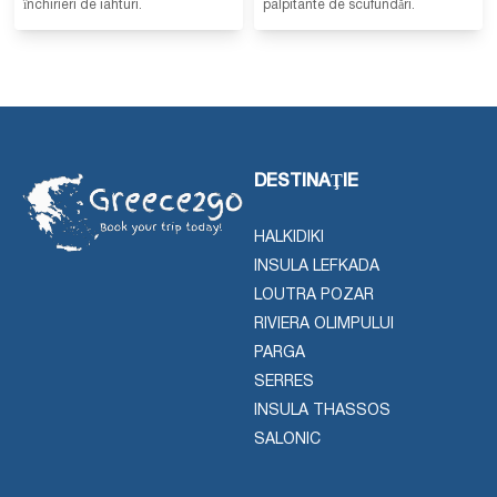
închirieri de iahturi.
palpitante de scufundări.
DESTINAŢIE
HALKIDIKI
INSULA LEFKADA
LOUTRA POZAR
RIVIERA OLIMPULUI
PARGA
SERRES
INSULA THASSOS
SALONIC