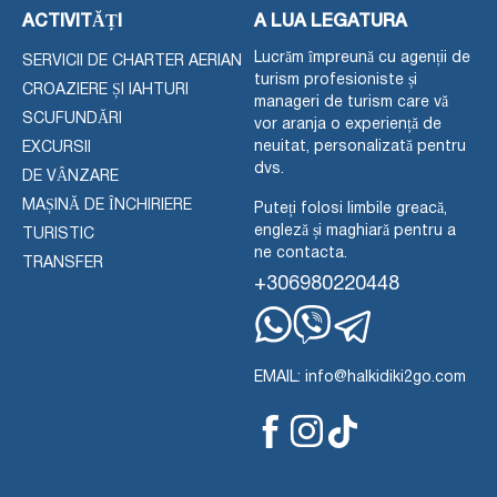
ACTIVITĂȚI
A LUA LEGATURA
Lucrăm împreună cu agenții de
SERVICII DE CHARTER AERIAN
turism profesioniste și
CROAZIERE ȘI IAHTURI
manageri de turism care vă
SCUFUNDĂRI
vor aranja o experiență de
neuitat, personalizată pentru
EXCURSII
dvs.
DE VÂNZARE
MAȘINĂ DE ÎNCHIRIERE
Puteți folosi limbile greacă,
engleză și maghiară pentru a
TURISTIC
ne contacta.
TRANSFER
+306980220448
WhatsApp
Viber
Telegramă
EMAIL: info@halkidiki2go.com
Facebook
TikTok
Instagram