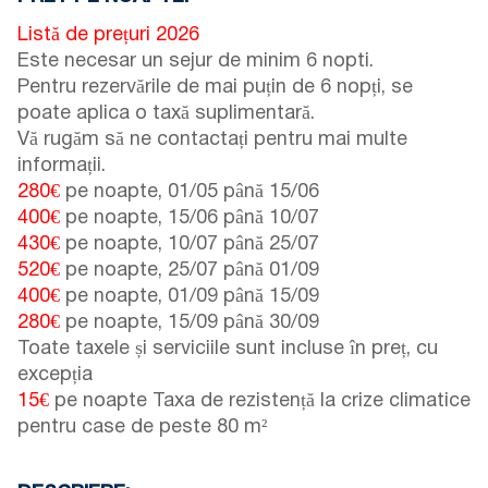
Listă de prețuri 2026
Este necesar un sejur de minim 6 nopti.
Pentru rezervările de mai puțin de 6 nopți, se
poate aplica o taxă suplimentară.
Vă rugăm să ne contactați pentru mai multe
informații.
280€
pe noapte,
01/05
până
15/06
400€
pe noapte,
15/06
până
10/07
430€
pe noapte,
10/07
până
25/07
520€
pe noapte,
25/07
până
01/09
400€
pe noapte,
01/09
până
15/09
280€
pe noapte,
15/09
până
30/09
Toate taxele și serviciile sunt incluse în preț, cu
excepția
15€
pe noapte Taxa de rezistență la crize climatice
pentru case de peste 80 m²