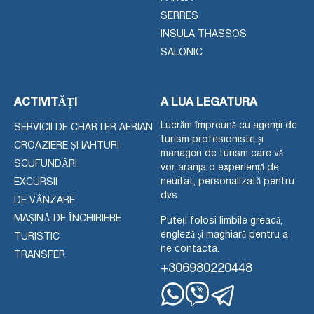
SERRES
INSULA THASSOS
SALONIC
ACTIVITĂȚI
A LUA LEGATURA
Lucrăm împreună cu agenții de
SERVICII DE CHARTER AERIAN
turism profesioniste și
CROAZIERE ȘI IAHTURI
manageri de turism care vă
SCUFUNDĂRI
vor aranja o experiență de
neuitat, personalizată pentru
EXCURSII
dvs.
DE VÂNZARE
MAȘINĂ DE ÎNCHIRIERE
Puteți folosi limbile greacă,
engleză și maghiară pentru a
TURISTIC
ne contacta.
TRANSFER
+306980220448
WhatsApp
Viber