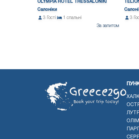
OLYMPIA HOTEL THESSALONIKI
TELIO
Салоніки
Салоні
3
Гості
1
спальні
3
Го
За запитом
ПУН
ХАЛК
ОСТ
ЛУТ
ОЛІМ
ПАРГ
СЕР