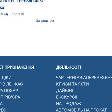
NI HOTEL THESSALONIKI
ки
сті
1
спальні
За запитом
КТ ПРИЗНАЧЕННЯ
ДІЯЛЬНОСТІ
ІДІКИ
ЧАРТЕРНІ АВІАПЕРЕВЕЗЕН
РІВ ЛЕФКАС
КРУЇЗИ ТА ЯХТИ
РА ПОЗАР
ДАЙВІНГ
П РІВ'ЄРА
ЕКСКУРСІЇ
А
НА ПРОДАЖ
РЕС
АВТОМОБІЛЬ НА ПРОКАТ