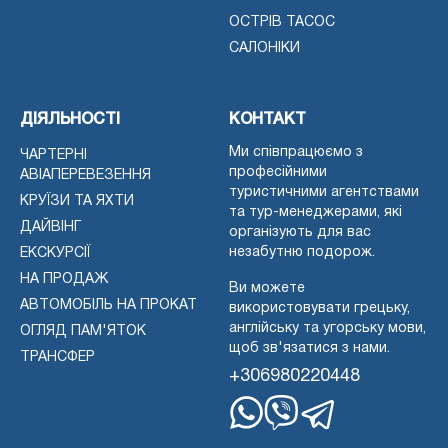
ОСТРІВ ТАСОС
САЛОНІКИ
ДІЯЛЬНОСТІ
КОНТАКТ
Ми співпрацюємо з
ЧАРТЕРНІ
професійними
АВІАПЕРЕВЕЗЕННЯ
туристичними агентствами
КРУЇЗИ ТА ЯХТИ
та тур-менеджерами, які
ДАЙВІНГ
організують для вас
незабутню подорож.
ЕКСКУРСІЇ
НА ПРОДАЖ
Ви можете
АВТОМОБІЛЬ НА ПРОКАТ
використовувати грецьку,
англійську та угорську мови,
ОГЛЯД ПАМ'ЯТОК
щоб зв'язатися з нами.
ТРАНСФЕР
+306980220448
WhatsApp
Вайбер
Телеграма